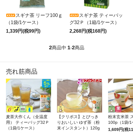
スギナ茶 リーフ100ｇ
スギナ茶 ティーバッ
（1袋/1ケース）
グ32Ｐ（1箱/1ケース）
1,339円(税99円)
2,268円(税168円)
2
1
2
商品中
-
商品
売れ筋商品
麦茶大作くん（全温度
【クリポス】とびっき
粉末玄米茶 
用） ティーバッグ32Ｐ
りおいしい ゆず茶（粉
100p（1袋/
（1袋/1ケース）
末インスタント）120g
1,609円(税1