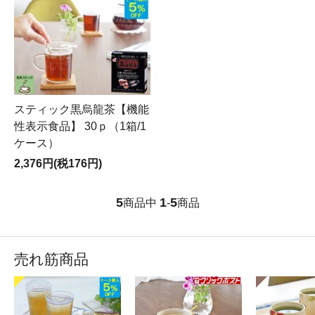
スティック黒烏龍茶【機能
性表示食品】 30ｐ（1箱/1
ケース）
2,376円(税176円)
5
1
5
商品中
-
商品
売れ筋商品