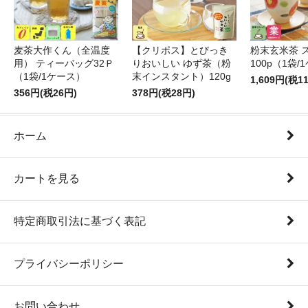
麦茶大作くん（全温度
【クリポス】とびっき
粉末玄米茶 
用） ティーバッグ32Ｐ
りおいしい ゆず茶（粉
100p（1袋/
（1袋/1ケース）
末インスタント）120g
1,609円(税1
356円(税26円)
378円(税28円)
ホーム
カートを見る
特定商取引法に基づく表記
プライバシーポリシー
お問い合わせ