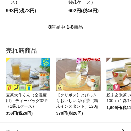
ース）
袋/1ケース）
993円(税73円)
602円(税44円)
8
1
8
商品中
-
商品
売れ筋商品
麦茶大作くん（全温度
【クリポス】とびっき
粉末玄米茶 
用） ティーバッグ32Ｐ
りおいしい ゆず茶（粉
100p（1袋/
（1袋/1ケース）
末インスタント）120g
1,609円(税1
356円(税26円)
378円(税28円)