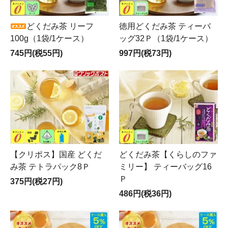
どくだみ茶 リーフ
徳用どくだみ茶 ティーバ
100g（1袋/1ケース）
ッグ32Ｐ（1袋/1ケース）
745円(税55円)
997円(税73円)
【クリポス】国産 どくだ
どくだみ茶【くらしのファ
み茶 テトラパック8Ｐ
ミリー】 ティーバッグ16
Ｐ
375円(税27円)
486円(税36円)