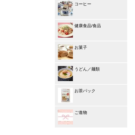
コーヒー
健康食品/食品
お菓子
うどん／麺類
お茶パック
ご進物