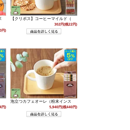
ポ
【クリポス】コーヒーマイルド（
302円(税22円)
0円)
タ
泡立つカフェオーレ（粉末インス
4円)
5,940円(税440円)