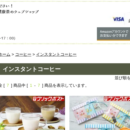
ホーム
>
コーヒー
>
インスタントコーヒー
インスタントコーヒー
並び順
全 [
7
] 商品中 [
1
-
7
] 商品を表示しています。