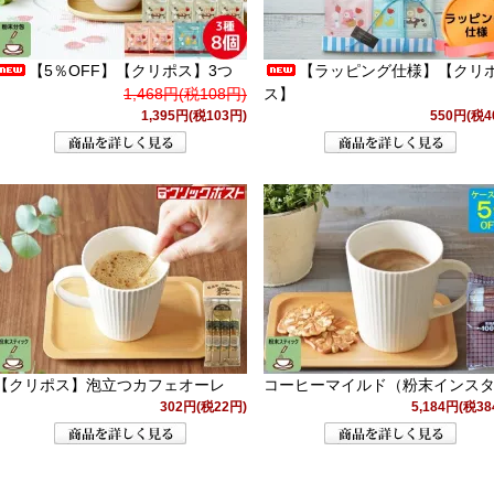
【5％OFF】【クリポス】3つ
【ラッピング仕様】【クリ
1,468円(税108円)
ス】
1,395円(税103円)
550円(税4
【クリポス】泡立つカフェオーレ
コーヒーマイルド（粉末インス
302円(税22円)
5,184円(税38