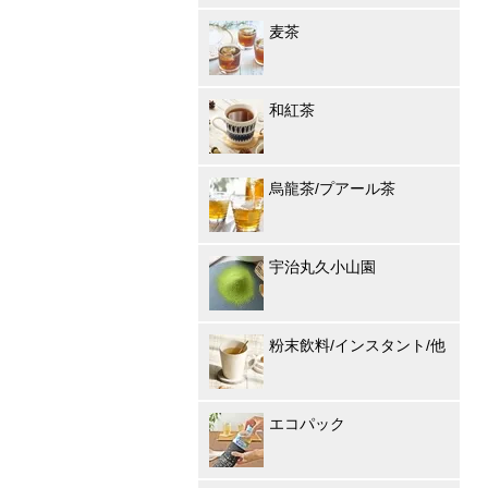
麦茶
和紅茶
烏龍茶/プアール茶
宇治丸久小山園
粉末飲料/インスタント/他
エコパック