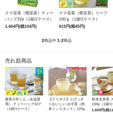
クマ笹茶（熊笹茶）ティー
クマ笹茶（熊笹茶）リーフ
バッグ32p（1箱/1ケース）
100ｇ（1袋/1ケース）
1,404円(税104円)
615円(税45円)
2
1
2
商品中
-
商品
売れ筋商品
麦茶大作くん（全温度
【クリポス】とびっき
粉末玄米茶 
用） ティーバッグ32Ｐ
りおいしい ゆず茶（粉
100p（1袋/
（1袋/1ケース）
末インスタント）120g
1,609円(税1