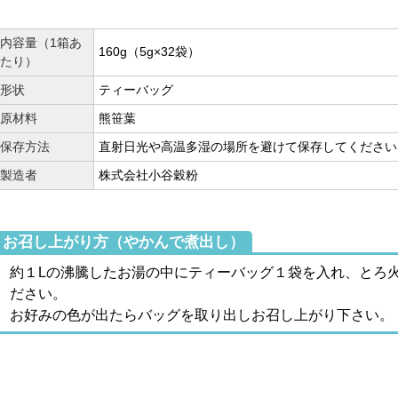
内容量（1箱あ
160g（5g×32袋）
たり）
形状
ティーバッグ
原材料
熊笹葉
保存方法
直射日光や高温多湿の場所を避けて保存してください
製造者
株式会社小谷穀粉
お召し上がり方（やかんで煮出し）
約１Lの沸騰したお湯の中にティーバッグ１袋を入れ、とろ
ださい。
お好みの色が出たらバッグを取り出しお召し上がり下さい