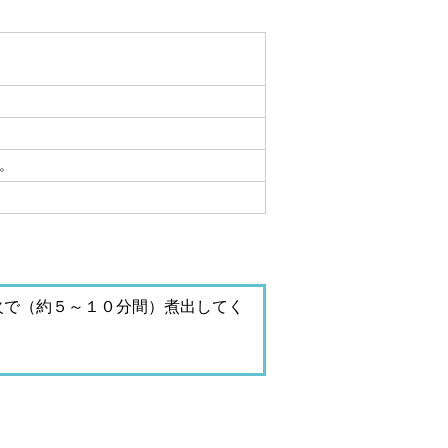
。
火で（約５～１０分間）煮出してく
。