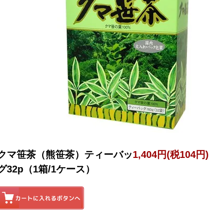
クマ笹茶（熊笹茶）ティーバッ
1,404円(税104円)
グ32p（1箱/1ケース）