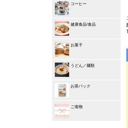
コーヒー
健康食品/食品
お菓子
うどん／麺類
お茶パック
ご進物