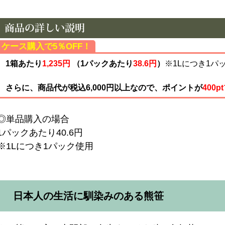
ケース購入で5％OFF！
1箱あたり
1,235円
（1パックあたり
38.6円
）
※1Lにつき1パ
さらに、商品代が税込6,000円以上なので、ポイントが
400p
◎単品購入の場合
1パックあたり40.6円
※1Lにつき1パック使用
日本人の生活に馴染みのある熊笹