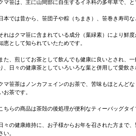
クマ笹は、主に山間部に自生するイネ科の多年草で、と
日本では昔から、笹団子や粽（ちまき）、笹巻き寿司な
それはクマ笹に含まれている成分（葉緑素）により鮮度
知恵として知られていたためです。
また、煎じてお茶として飲んでも健康に良いとされ、一
り、日々の健康茶としていろいろな葉と併用して愛飲さ
クマ笹茶はノンカフェインのお茶で、苦味もほとんどな
いお茶です。
こちらの商品は茶殻の後処理が便利なティーバッグタイ
日々の健康維持に、お子様からお年を召された方まで、
さい。