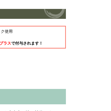
ック使用
tプラス
で付与されます！