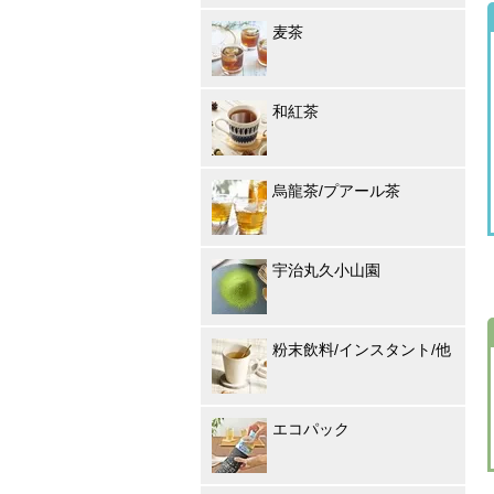
麦茶
和紅茶
烏龍茶/プアール茶
宇治丸久小山園
粉末飲料/インスタント/他
エコパック