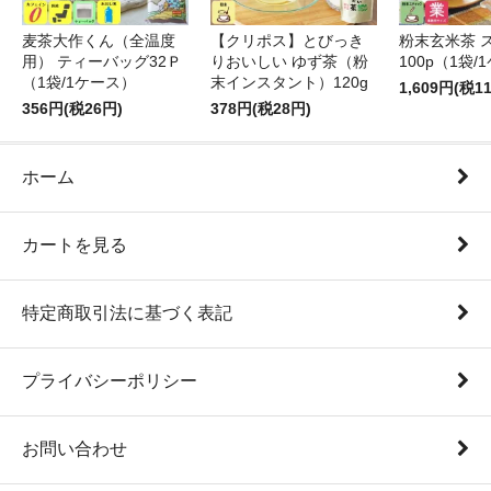
麦茶大作くん（全温度
【クリポス】とびっき
粉末玄米茶 
用） ティーバッグ32Ｐ
りおいしい ゆず茶（粉
100p（1袋/
（1袋/1ケース）
末インスタント）120g
1,609円(税1
356円(税26円)
378円(税28円)
ホーム
カートを見る
特定商取引法に基づく表記
プライバシーポリシー
お問い合わせ