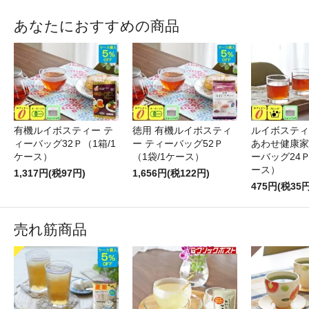
あなたにおすすめの商品
有機ルイボスティー テ
徳用 有機ルイボスティ
ルイボスティ
ィーバッグ32Ｐ（1箱/1
ー ティーバッグ52Ｐ
あわせ健康家
ケース）
（1袋/1ケース）
ーバッグ24Ｐ
ース）
1,317円(税97円)
1,656円(税122円)
475円(税35円
売れ筋商品