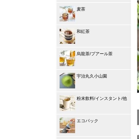
麦茶
和紅茶
烏龍茶/プアール茶
宇治丸久小山園
粉末飲料/インスタント/他
エコパック