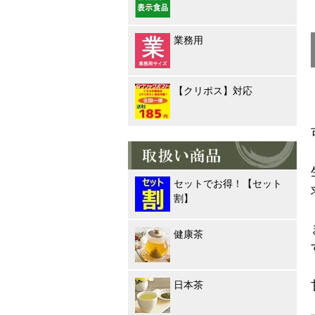
業務用
【クリポス】対応
セットでお得！【セット
割】
健康茶
日本茶