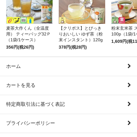
麦茶大作くん（全温度
【クリポス】とびっき
粉末玄米茶 
用） ティーバッグ32Ｐ
りおいしい ゆず茶（粉
100p（1袋/
（1袋/1ケース）
末インスタント）120g
1,609円(税1
356円(税26円)
378円(税28円)
ホーム
カートを見る
特定商取引法に基づく表記
プライバシーポリシー